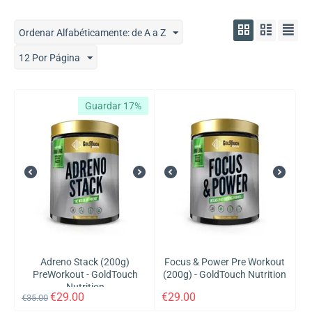
Ordenar Alfabéticamente: de A a Z
12 Por Página
Guardar 17%
Adreno Stack (200g)
Focus & Power Pre Workout
PreWorkout - GoldTouch
(200g) - GoldTouch Nutrition
Nutrition
€
29.00
€
29.00
€
35.00