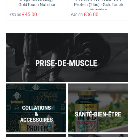
GoldTouch Nutrition
Protein (2lbs) - GoldTouch
Nutrition
€
45.00
€
36.00
€
50.00
€
40.00