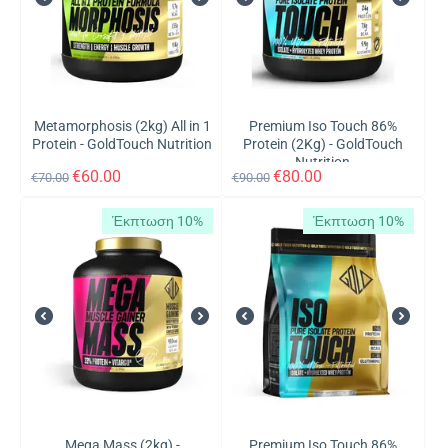
Metamorphosis (2kg) All in 1
Premium Iso Touch 86%
Protein - GoldTouch Nutrition
Protein (2Kg) - GoldTouch
Nutrition
€
60.00
€
80.00
€
70.00
€
90.00
Έκπτωση 10%
Έκπτωση 10%
Mega Mass (2kg) -
Premium Iso Touch 86%